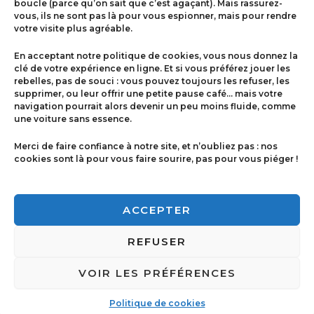
boucle (parce qu’on sait que c’est agaçant). Mais rassurez-
vous, ils ne sont pas là pour vous espionner, mais pour rendre
votre visite plus agréable.
Menu
En acceptant notre politique de cookies, vous nous donnez la
Contact
clé de votre expérience en ligne. Et si vous préférez jouer les
rebelles, pas de souci : vous pouvez toujours les refuser, les
supprimer, ou leur offrir une petite pause café… mais votre
navigation pourrait alors devenir un peu moins fluide, comme
Politique de cookies
une voiture sans essence.
Conditions générales de ventes
Merci de faire confiance à notre site, et n’oubliez pas : nos
cookies sont là pour vous faire sourire, pas pour vous piéger !
Mentions légales
ACCEPTER
REFUSER
VOIR LES PRÉFÉRENCES
Copyright © 2026 Imprimerie Ricci | Powered by
Imprimerie Ricci
Politique de cookies