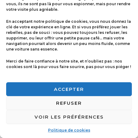
vous, ils ne sont pas là pour vous espionner, mais pour rendre
votre visite plus agréable.
Menu
En acceptant notre politique de cookies, vous nous donnez la
Contact
clé de votre expérience en ligne. Et si vous préférez jouer les
rebelles, pas de souci : vous pouvez toujours les refuser, les
supprimer, ou leur offrir une petite pause café… mais votre
navigation pourrait alors devenir un peu moins fluide, comme
Politique de cookies
une voiture sans essence.
Conditions générales de ventes
Merci de faire confiance à notre site, et n’oubliez pas : nos
cookies sont là pour vous faire sourire, pas pour vous piéger !
Mentions légales
ACCEPTER
REFUSER
VOIR LES PRÉFÉRENCES
Copyright © 2026 Imprimerie Ricci | Powered by
Imprimerie Ricci
Politique de cookies