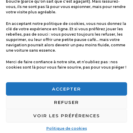
boucle (parce qu’on sait que c’est agaçant). Mais rassurez-
vous, ils ne sont pas là pour vous espionner, mais pour rendre
votre visite plus agréable.
Menu
En acceptant notre politique de cookies, vous nous donnez la
Contact
clé de votre expérience en ligne. Et si vous préférez jouer les
rebelles, pas de souci : vous pouvez toujours les refuser, les
supprimer, ou leur offrir une petite pause café… mais votre
navigation pourrait alors devenir un peu moins fluide, comme
Politique de cookies
une voiture sans essence.
Conditions générales de ventes
Merci de faire confiance à notre site, et n’oubliez pas : nos
cookies sont là pour vous faire sourire, pas pour vous piéger !
Mentions légales
ACCEPTER
REFUSER
VOIR LES PRÉFÉRENCES
Copyright © 2026 Imprimerie Ricci | Powered by
Imprimerie Ricci
Politique de cookies