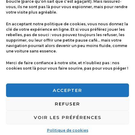
boucle (parce qu’on sait que c’est agaçant). Mais rassurez-
vous, ils ne sont pas là pour vous espionner, mais pour rendre
votre visite plus agréable.
Menu
En acceptant notre politique de cookies, vous nous donnez la
Contact
clé de votre expérience en ligne. Et si vous préférez jouer les
rebelles, pas de souci : vous pouvez toujours les refuser, les
supprimer, ou leur offrir une petite pause café… mais votre
navigation pourrait alors devenir un peu moins fluide, comme
Politique de cookies
une voiture sans essence.
Conditions générales de ventes
Merci de faire confiance à notre site, et n’oubliez pas : nos
cookies sont là pour vous faire sourire, pas pour vous piéger !
Mentions légales
ACCEPTER
REFUSER
VOIR LES PRÉFÉRENCES
Copyright © 2026 Imprimerie Ricci | Powered by
Imprimerie Ricci
Politique de cookies