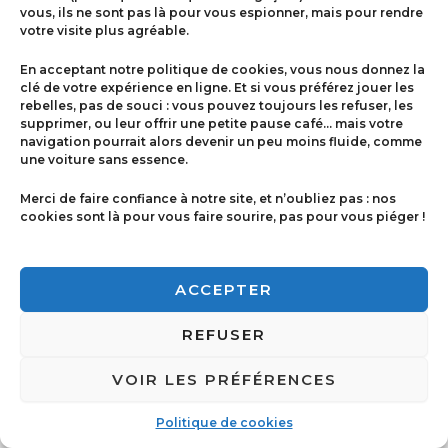
vous, ils ne sont pas là pour vous espionner, mais pour rendre
votre visite plus agréable.
Menu
En acceptant notre politique de cookies, vous nous donnez la
Contact
clé de votre expérience en ligne. Et si vous préférez jouer les
rebelles, pas de souci : vous pouvez toujours les refuser, les
supprimer, ou leur offrir une petite pause café… mais votre
navigation pourrait alors devenir un peu moins fluide, comme
Politique de cookies
une voiture sans essence.
Conditions générales de ventes
Merci de faire confiance à notre site, et n’oubliez pas : nos
cookies sont là pour vous faire sourire, pas pour vous piéger !
Mentions légales
ACCEPTER
REFUSER
VOIR LES PRÉFÉRENCES
Copyright © 2026 Imprimerie Ricci | Powered by
Imprimerie Ricci
Politique de cookies