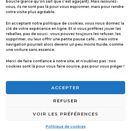
boucle (parce qu’on sait que c’est agaçant). Mais rassurez-
vous, ils ne sont pas là pour vous espionner, mais pour rendre
votre visite plus agréable.
Menu
En acceptant notre politique de cookies, vous nous donnez la
Contact
clé de votre expérience en ligne. Et si vous préférez jouer les
rebelles, pas de souci : vous pouvez toujours les refuser, les
supprimer, ou leur offrir une petite pause café… mais votre
navigation pourrait alors devenir un peu moins fluide, comme
Politique de cookies
une voiture sans essence.
Conditions générales de ventes
Merci de faire confiance à notre site, et n’oubliez pas : nos
cookies sont là pour vous faire sourire, pas pour vous piéger !
Mentions légales
ACCEPTER
REFUSER
VOIR LES PRÉFÉRENCES
Copyright © 2026 Imprimerie Ricci | Powered by
Imprimerie Ricci
Politique de cookies