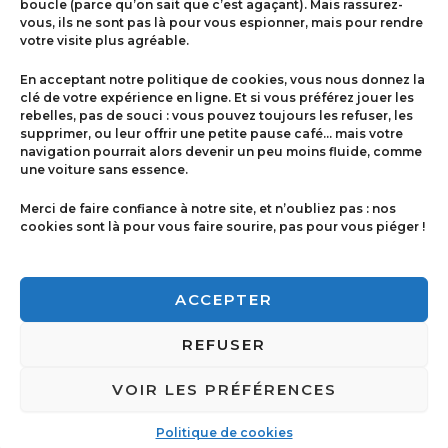
boucle (parce qu’on sait que c’est agaçant). Mais rassurez-
vous, ils ne sont pas là pour vous espionner, mais pour rendre
votre visite plus agréable.
Menu
En acceptant notre politique de cookies, vous nous donnez la
Contact
clé de votre expérience en ligne. Et si vous préférez jouer les
rebelles, pas de souci : vous pouvez toujours les refuser, les
supprimer, ou leur offrir une petite pause café… mais votre
navigation pourrait alors devenir un peu moins fluide, comme
Politique de cookies
une voiture sans essence.
Conditions générales de ventes
Merci de faire confiance à notre site, et n’oubliez pas : nos
cookies sont là pour vous faire sourire, pas pour vous piéger !
Mentions légales
ACCEPTER
REFUSER
VOIR LES PRÉFÉRENCES
Copyright © 2026 Imprimerie Ricci | Powered by
Imprimerie Ricci
Politique de cookies