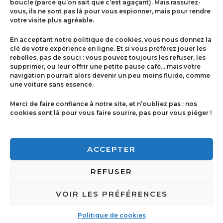
boucle (parce qu’on sait que c’est agaçant). Mais rassurez-
vous, ils ne sont pas là pour vous espionner, mais pour rendre
votre visite plus agréable.
Menu
En acceptant notre politique de cookies, vous nous donnez la
Contact
clé de votre expérience en ligne. Et si vous préférez jouer les
rebelles, pas de souci : vous pouvez toujours les refuser, les
supprimer, ou leur offrir une petite pause café… mais votre
navigation pourrait alors devenir un peu moins fluide, comme
Politique de cookies
une voiture sans essence.
Conditions générales de ventes
Merci de faire confiance à notre site, et n’oubliez pas : nos
cookies sont là pour vous faire sourire, pas pour vous piéger !
Mentions légales
ACCEPTER
REFUSER
VOIR LES PRÉFÉRENCES
Copyright © 2026 Imprimerie Ricci | Powered by
Imprimerie Ricci
Politique de cookies