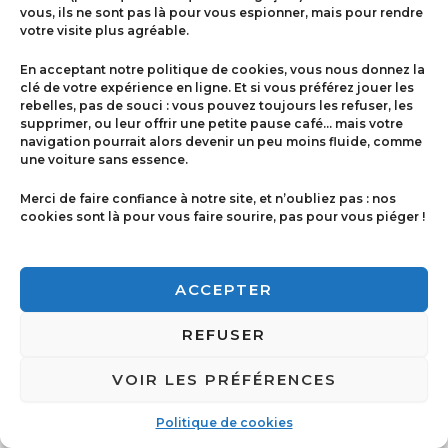
vous, ils ne sont pas là pour vous espionner, mais pour rendre
votre visite plus agréable.
Menu
En acceptant notre politique de cookies, vous nous donnez la
Contact
clé de votre expérience en ligne. Et si vous préférez jouer les
rebelles, pas de souci : vous pouvez toujours les refuser, les
supprimer, ou leur offrir une petite pause café… mais votre
navigation pourrait alors devenir un peu moins fluide, comme
Politique de cookies
une voiture sans essence.
Conditions générales de ventes
Merci de faire confiance à notre site, et n’oubliez pas : nos
cookies sont là pour vous faire sourire, pas pour vous piéger !
Mentions légales
ACCEPTER
REFUSER
VOIR LES PRÉFÉRENCES
Copyright © 2026 Imprimerie Ricci | Powered by
Imprimerie Ricci
Politique de cookies