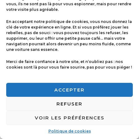
vous, ils ne sont pas là pour vous espionner, mais pour rendre
votre visite plus agréable.
Menu
En acceptant notre politique de cookies, vous nous donnez la
Contact
clé de votre expérience en ligne. Et si vous préférez jouer les
rebelles, pas de souci : vous pouvez toujours les refuser, les
supprimer, ou leur offrir une petite pause café… mais votre
navigation pourrait alors devenir un peu moins fluide, comme
Politique de cookies
une voiture sans essence.
Conditions générales de ventes
Merci de faire confiance à notre site, et n’oubliez pas : nos
cookies sont là pour vous faire sourire, pas pour vous piéger !
Mentions légales
ACCEPTER
REFUSER
VOIR LES PRÉFÉRENCES
Copyright © 2026 Imprimerie Ricci | Powered by
Imprimerie Ricci
Politique de cookies