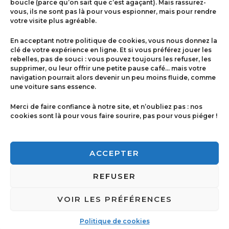
boucle (parce qu’on sait que c’est agaçant). Mais rassurez-
vous, ils ne sont pas là pour vous espionner, mais pour rendre
votre visite plus agréable.
Menu
En acceptant notre politique de cookies, vous nous donnez la
Contact
clé de votre expérience en ligne. Et si vous préférez jouer les
rebelles, pas de souci : vous pouvez toujours les refuser, les
supprimer, ou leur offrir une petite pause café… mais votre
navigation pourrait alors devenir un peu moins fluide, comme
Politique de cookies
une voiture sans essence.
Conditions générales de ventes
Merci de faire confiance à notre site, et n’oubliez pas : nos
cookies sont là pour vous faire sourire, pas pour vous piéger !
Mentions légales
ACCEPTER
REFUSER
VOIR LES PRÉFÉRENCES
Copyright © 2026 Imprimerie Ricci | Powered by
Imprimerie Ricci
Politique de cookies