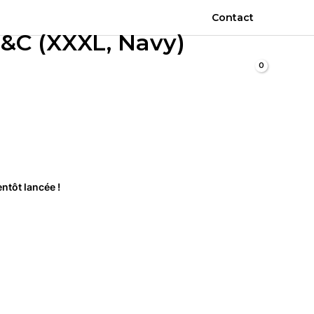
Reset
Contact
Polar
&C (XXXL, Navy)
Fleece-
B&C
(XXXL,
Rechercher
Navy)
ntôt lancée !