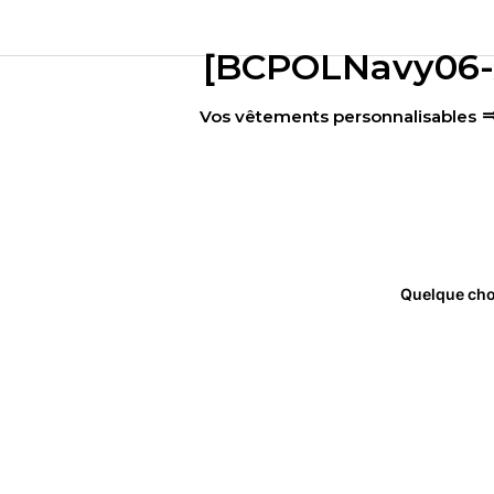
Aller
Bienvenue chez l'imprimerie RICCI
au
[BCPOLNavy06-X
contenu
Vos vêtements personnalisables
Quelque chos