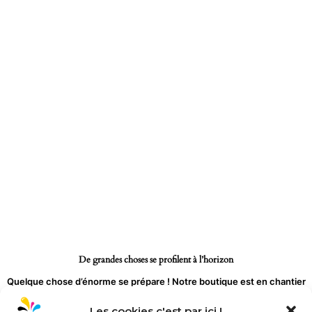
Aller
au
contenu
De grandes choses se profilent à l’horizon
Quelque chose d’énorme se prépare ! Notre boutique est en chantier
et sera bientôt lancée !
Les cookies c'est par ici !