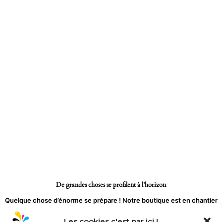
Aller
au
contenu
De grandes choses se profilent à l’horizon
Quelque chose d’énorme se prépare ! Notre boutique est en chantier
et sera bientôt lancée !
Les cookies c'est par ici !