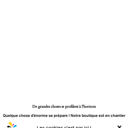
Aller
au
contenu
De grandes choses se profilent à l’horizon
Quelque chose d’énorme se prépare ! Notre boutique est en chantier
et sera bientôt lancée !
Les cookies c'est par ici !