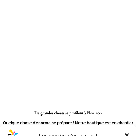
Aller
au
contenu
De grandes choses se profilent à l’horizon
Quelque chose d’énorme se prépare ! Notre boutique est en chantier
et sera bientôt lancée !
Les cookies c'est par ici !