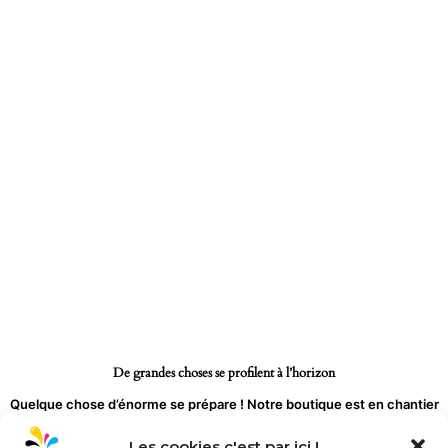
Aller
au
contenu
De grandes choses se profilent à l’horizon
Quelque chose d’énorme se prépare ! Notre boutique est en chantier
et sera bientôt lancée !
Les cookies c'est par ici !