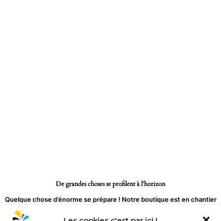
Aller
au
contenu
De grandes choses se profilent à l’horizon
Quelque chose d’énorme se prépare ! Notre boutique est en chantier
et sera bientôt lancée !
Les cookies c'est par ici !