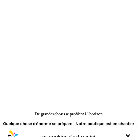
Aller
au
contenu
De grandes choses se profilent à l’horizon
Quelque chose d’énorme se prépare ! Notre boutique est en chantier
et sera bientôt lancée !
Les cookies c'est par ici !