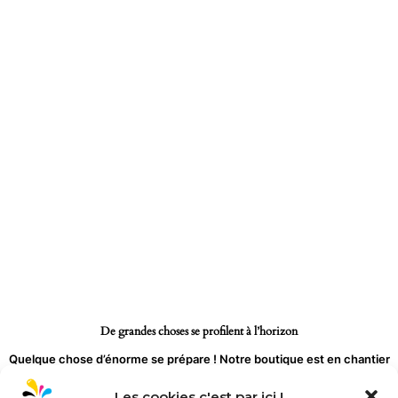
Aller
au
contenu
De grandes choses se profilent à l’horizon
Quelque chose d’énorme se prépare ! Notre boutique est en chantier
et sera bientôt lancée !
Les cookies c'est par ici !