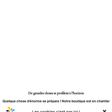
Aller
au
contenu
De grandes choses se profilent à l’horizon
Quelque chose d’énorme se prépare ! Notre boutique est en chantier
et sera bientôt lancée !
Les cookies c'est par ici !