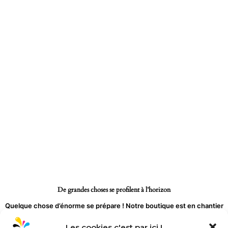
Aller
au
contenu
De grandes choses se profilent à l’horizon
Quelque chose d’énorme se prépare ! Notre boutique est en chantier
et sera bientôt lancée !
Les cookies c'est par ici !