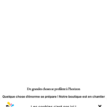
Aller
au
contenu
De grandes choses se profilent à l’horizon
Quelque chose d’énorme se prépare ! Notre boutique est en chantier
et sera bientôt lancée !
Les cookies c'est par ici !