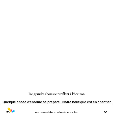
Aller
au
contenu
De grandes choses se profilent à l’horizon
Quelque chose d’énorme se prépare ! Notre boutique est en chantier
et sera bientôt lancée !
Les cookies c'est par ici !