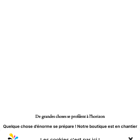
Aller
au
contenu
De grandes choses se profilent à l’horizon
Quelque chose d’énorme se prépare ! Notre boutique est en chantier
et sera bientôt lancée !
Les cookies c'est par ici !