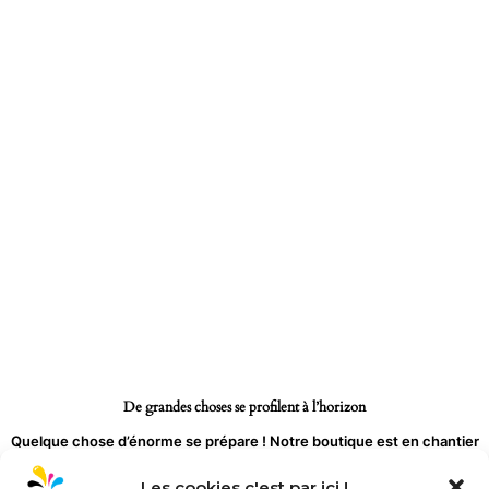
Aller
au
contenu
De grandes choses se profilent à l’horizon
Quelque chose d’énorme se prépare ! Notre boutique est en chantier
et sera bientôt lancée !
Les cookies c'est par ici !